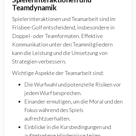
Teamdynamik
Spielerinteraktionen und Teamarbeit sind im
Frisbee-Golf entscheidend, insbesondere in
Doppel- oder Teamformaten. Effektive
Kommunikation unter den Teammitgliedern
kann die Leistung und die Umsetzung von
Strategien verbessern.
Wichtige Aspekte der Teamarbeit sind:
Die Wurfwahl und potenzielle Risiken vor
jedem Wurf besprechen.
Einander ermutigen, um die Moral und den
Fokus während des Spiels
aufrechtzuerhalten.
Einblicke in die Kursbedingungen und
aufgetretene Hindernisse teilen.