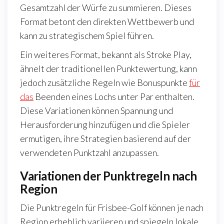
Gesamtzahl der Würfe zu summieren. Dieses
Format betont den direkten Wettbewerb und
kann zu strategischem Spiel führen.
Ein weiteres Format, bekannt als Stroke Play,
ähnelt der traditionellen Punktewertung, kann
jedoch zusätzliche Regeln wie Bonuspunkte
für
das
Beenden eines Lochs unter Par enthalten.
Diese Variationen können Spannung und
Herausforderung hinzufügen und die Spieler
ermutigen, ihre Strategien basierend auf der
verwendeten Punktzahl anzupassen.
Variationen der Punktregeln nach
Region
Die Punktregeln für Frisbee-Golf können je nach
Region erheblich variieren und spiegeln lokale