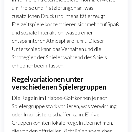
um Preise und Platzierungen an, was
zusätzlichen Druck und Intensität erzeugt.
Freizeitspiele konzentrieren sich mehr auf Spaß
und soziale Interaktion, was zu einer
entspannteren Atmosphäre führt. Dieser
Unterschied kann das Verhalten und die
Strategien der Spieler während des Spiels
erheblich beeinflussen.
Regelvariationen unter
verschiedenen Spielergruppen
Die Regeln im Frisbee-Golf können je nach
Spielergruppe stark variieren, was Verwirrung
oder Inkonsistenz schaffen kann. Einige
Gruppen könnten lokale Regeln übernehmen,
die von den offiziellen Richtlinien abweichen,