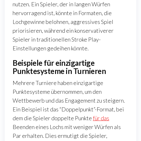
nutzen. Ein Spieler, der in langen Würfen
hervorragend ist, könnte in Formaten, die
Lochgewinne belohnen, aggressives Spiel
priorisieren, während ein konservativerer
Spieler in traditionellen Stroke Play-
Einstellungen gedeihen könnte.
Beispiele für einzigartige
Punktesysteme in Turnieren
Mehrere Turniere haben einzigartige
Punktesysteme übernommen, um den
Wettbewerb und das Engagement zu steigern.
Ein Beispiel ist das “Doppelpunkt”-Format, bei
dem die Spieler doppelte Punkte
für das
Beenden eines Lochs mit weniger Würfen als
Par erhalten. Dies ermutigt die Spieler,