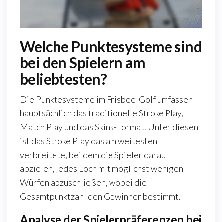
Welche Punktesysteme sind
bei den Spielern am
beliebtesten?
Die Punktesysteme im Frisbee-Golf umfassen
hauptsächlich das traditionelle Stroke Play,
Match Play und das Skins-Format. Unter diesen
ist das Stroke Play das am weitesten
verbreitete, bei dem die Spieler darauf
abzielen, jedes Loch mit möglichst wenigen
Würfen abzuschließen, wobei die
Gesamtpunktzahl den Gewinner bestimmt.
Analyse der Spielerpräferenzen bei