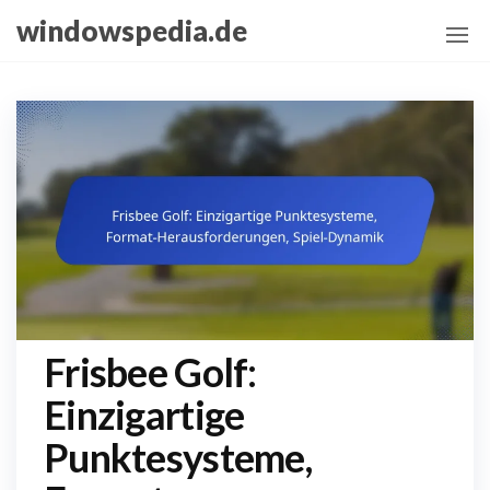
Skip
windowspedia.de
to
the
content
Frisbee Golf:
Einzigartige
Punktesysteme,