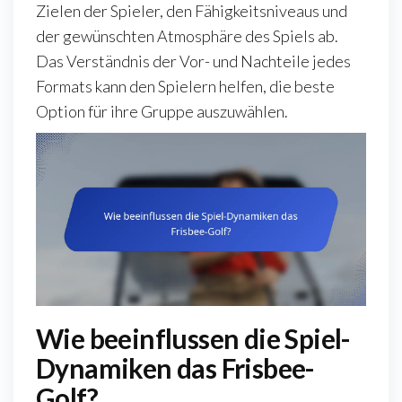
Zielen der Spieler, den Fähigkeitsniveaus und
der gewünschten Atmosphäre des Spiels ab.
Das Verständnis der Vor- und Nachteile jedes
Formats kann den Spielern helfen, die beste
Option für ihre Gruppe auszuwählen.
Wie beeinflussen die Spiel-
Dynamiken das Frisbee-
Golf?