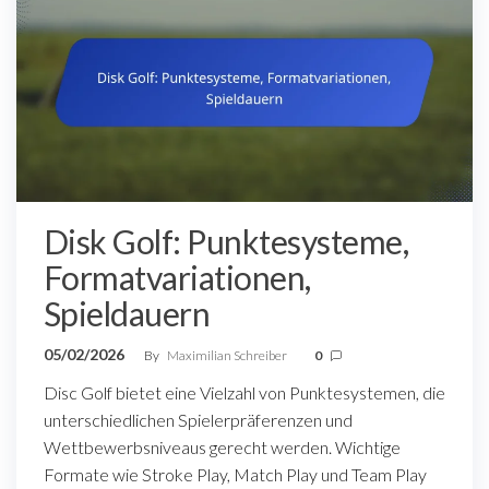
Disk Golf: Punktesysteme,
Formatvariationen,
Spieldauern
05/02/2026
By
Maximilian Schreiber
0
Disc Golf bietet eine Vielzahl von Punktesystemen, die
unterschiedlichen Spielerpräferenzen und
Wettbewerbsniveaus gerecht werden. Wichtige
Formate wie Stroke Play, Match Play und Team Play