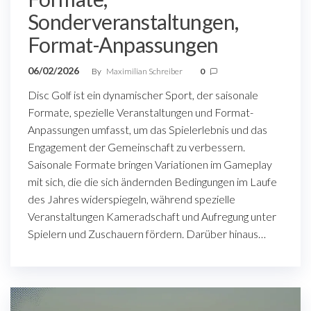
Sonderveranstaltungen,
Format-Anpassungen
06/02/2026
By
Maximilian Schreiber
0
Disc Golf ist ein dynamischer Sport, der saisonale
Formate, spezielle Veranstaltungen und Format-
Anpassungen umfasst, um das Spielerlebnis und das
Engagement der Gemeinschaft zu verbessern.
Saisonale Formate bringen Variationen im Gameplay
mit sich, die die sich ändernden Bedingungen im Laufe
des Jahres widerspiegeln, während spezielle
Veranstaltungen Kameradschaft und Aufregung unter
Spielern und Zuschauern fördern. Darüber hinaus…