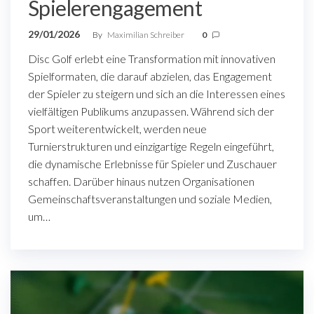
Spielerengagement
29/01/2026
By
Maximilian Schreiber
0
Disc Golf erlebt eine Transformation mit innovativen
Spielformaten, die darauf abzielen, das Engagement
der Spieler zu steigern und sich an die Interessen eines
vielfältigen Publikums anzupassen. Während sich der
Sport weiterentwickelt, werden neue
Turnierstrukturen und einzigartige Regeln eingeführt,
die dynamische Erlebnisse für Spieler und Zuschauer
schaffen. Darüber hinaus nutzen Organisationen
Gemeinschaftsveranstaltungen und soziale Medien,
um…