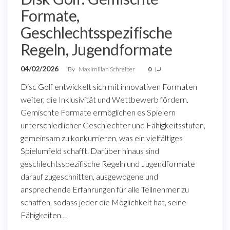
Formate,
Geschlechtsspezifische
Regeln, Jugendformate
04/02/2026
By
Maximilian Schreiber
0
Disc Golf entwickelt sich mit innovativen Formaten
weiter, die Inklusivität und Wettbewerb fördern.
Gemischte Formate ermöglichen es Spielern
unterschiedlicher Geschlechter und Fähigkeitsstufen,
gemeinsam zu konkurrieren, was ein vielfältiges
Spielumfeld schafft. Darüber hinaus sind
geschlechtsspezifische Regeln und Jugendformate
darauf zugeschnitten, ausgewogene und
ansprechende Erfahrungen für alle Teilnehmer zu
schaffen, sodass jeder die Möglichkeit hat, seine
Fähigkeiten…