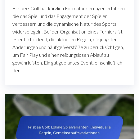
Frisbee-Golf hat kürzlich Formatänderungen erfahren,
die das Spiel und das Engagement der Spieler
verbessern und die dynamische Natur des Sports
widerspiegeln. Bei der Organisation eines Turniers ist
es entscheidend, die aktuellen Regeln, die jüngsten
Änderungen und häufige Verstöße zu berücksichtigen,
um Fair Play und einen reibungslosen Ablauf zu
gewährleisten. Ein gut geplantes Event, einschließlich
der…