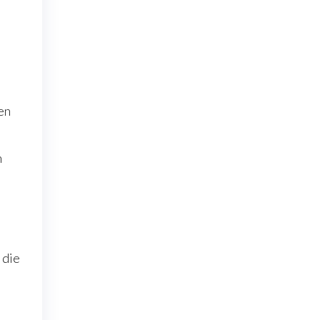
en
n
 die