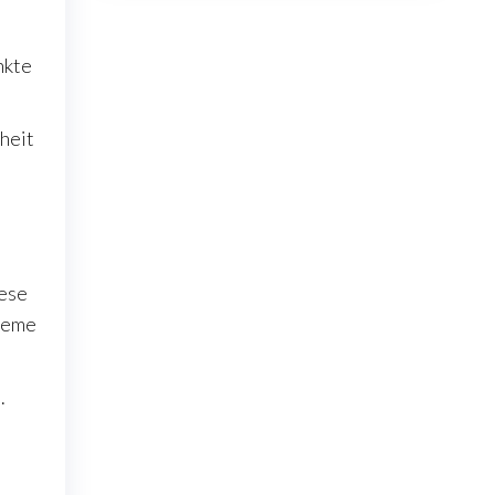
nkte
heit
iese
queme
.